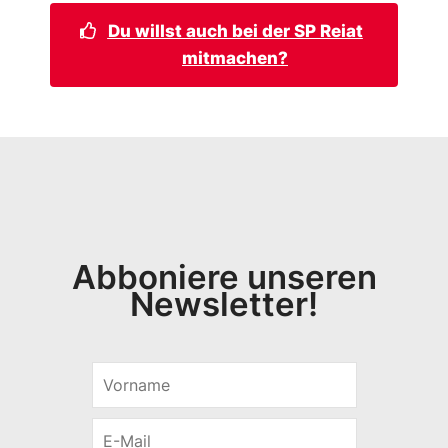
Du willst auch bei der SP Reiat
mitmachen?
Abboniere unseren
Newsletter!
V
o
r
E
n
-