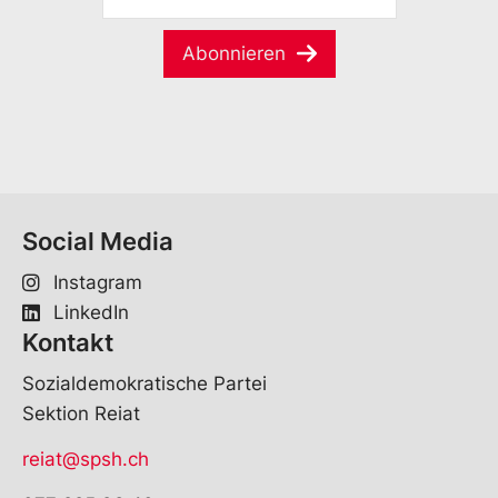
a
M
m
a
e
Abonnieren
i
*
l
*
Social Media
Instagram
LinkedIn
Kontakt
Sozialdemokratische Partei
Sektion Reiat
reiat@spsh.ch